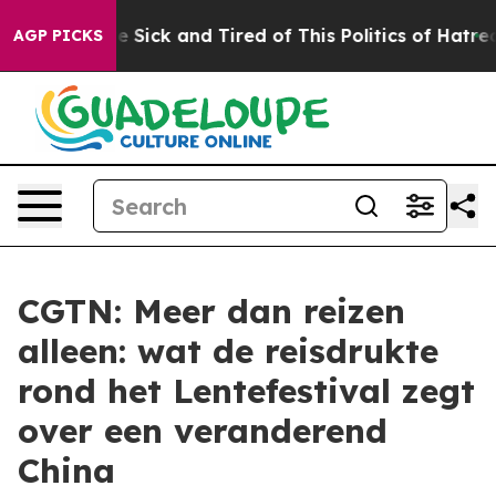
ople Are Sick and Tired of This Politics of Hatred”
The
AGP PICKS
CGTN: Meer dan reizen
alleen: wat de reisdrukte
rond het Lentefestival zegt
over een veranderend
China