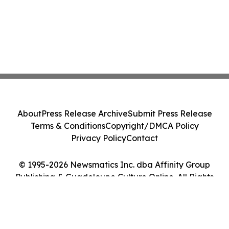
About
Press Release Archive
Submit Press Release
Terms & Conditions
Copyright/DMCA Policy
Privacy Policy
Contact
© 1995-2026 Newsmatics Inc. dba Affinity Group
Publishing & Guadeloupe Culture Online. All Rights
Reserved.
Cookie Settings / Your Privacy Choices