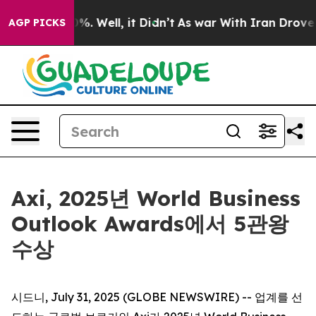
round 40%. Well, it Didn’t
As war With Iran Drove oil
AGP PICKS
Axi, 2025년 World Business
Outlook Awards에서 5관왕
수상
시드니, July 31, 2025 (GLOBE NEWSWIRE) -- 업계를 선