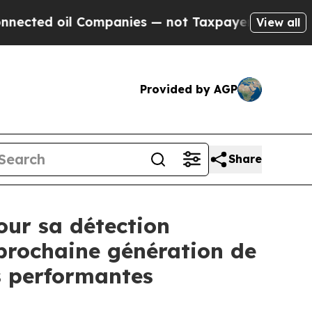
oil Companies — not Taxpayers — the Chance to C
View all
Provided by AGP
Share
our sa détection
prochaine génération de
us performantes