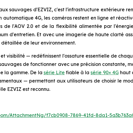
ux sauvages d'EZVIZ, c'est l'infrastructure extérieure renf
on automatique 4G, les caméras restent en ligne et réactiv
s de l'AOV 2.0 et de la flexibilité alimentée par l'énerg
m d'entretien. Et avec une imagerie de haute clarté asso
 détaillée de leur environnement.
t visibilité — redéfinissent l'ossature essentielle de cha
auvages de fonctionner avec une précision constante, mai
 de la gamme. De la
série Lite
fiable à la
série 90× 4G
haut 
amentaux — permettant aux utilisateurs de choisir le mod
lle EZVIZ est reconnu.
oom/AttachmentNg/f7cb0908-7869-41fd-8da1-5a3b763a