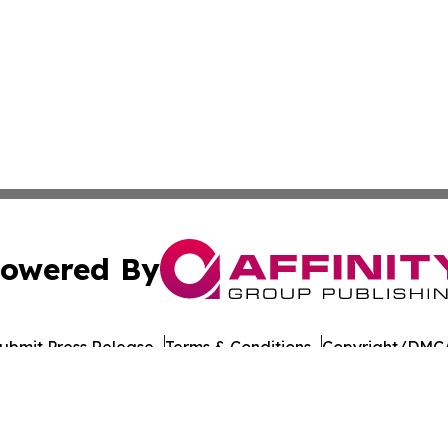
owered By
ubmit Press Release
Terms & Conditions
Copyright/DMCA
c. dba Affinity Group Publishing & Guadeloupe Culture On
Cookie Settings / Your Privacy Choices