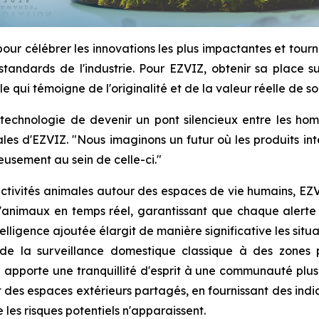
pour célébrer les innovations les plus impactantes et tourn
 standards de l'industrie. Pour EZVIZ, obtenir sa place s
 qui témoigne de l'originalité et de la valeur réelle de so
 la technologie de devenir un pont silencieux entre les 
es d'EZVIZ. "Nous imaginons un futur où les produits inte
eusement au sein de celle-ci."
 activités animales autour des espaces de vie humains, EZV
d'animaux en temps réel, garantissant que chaque alerte 
elligence ajoutée élargit de manière significative les situ
nt de la surveillance domestique classique à des zone
porte une tranquillité d'esprit à une communauté plus lar
des espaces extérieurs partagés, en fournissant des indices
les risques potentiels n'apparaissent.