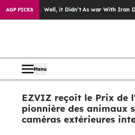
0%. Well, it Didn’t
As war With Iran Drove oil 
AGP PICKS
Menu
EZVIZ reçoit le Prix de 
pionnière des animaux s
caméras extérieures inte